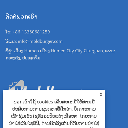
ຕິດຕໍ່ພວກເຮົາ
ໂທ: +86-13360681259
ອີເມວ: info@moldburger.com
ທີ່ຢູ່: ເມືອງ Humen ເມືອງ Humen City City Citurguan, ແຂວງ
ກວາງຕຸ້ງ, ປະເທດຈີນ
X
ພວກເຮົາໃຊ້ cookies ເພື່ອສະເຫນີໃຫ້ທ່ານມີ
ປະສົບການການຊອກຫາທີ່ດີກວ່າ, ວິເຄາະການ
ເຂົ້າຊົມເວັບໄຊທ໌ແລະປັບແຕ່ງເນື້ອຫາ. ໂດຍການ
ນໍາໃຊ້ເວັບໄຊທ໌ນີ້, ທ່ານຕົກລົງເຫັນດີກັບການນໍາໃຊ້