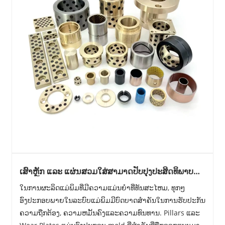
ເສົາຫຼັກ ແລະ ແຜ່ນສວມໃສ່ສາມາດປັບປຸງປະສິດທິພາບ
ຂອງແມ່ພິມ ແລະ ຍືດອາຍຸເຄື່ອງມືໄດ້ແນວໃດ
ໃນການຜະລິດແມ່ພິມທີ່ມີຄວາມແມ່ນຍໍາທີ່ທັນສະໄຫມ, ທຸກໆ
ອົງປະກອບພາຍໃນລະບົບແມ່ພິມມີບົດບາດສໍາຄັນໃນການຮັບປະກັນ
ຄວາມຖືກຕ້ອງ, ຄວາມຫມັ້ນຄົງແລະຄວາມທົນທານ. Pillars ແລະ