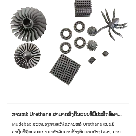
ການຫລໍ່ Urethane ສາມາດສົ່ງຕົ້ນແບບທີ່ມີປະສິດທິພາບ
ແລະມີຄຸນນະພາບສູງແນວໃດສໍາລັບການຜະລິດທີ່ທັນສະ
Mudebao ສະຫນອງການແກ້ໄຂການຫລໍ່ Urethane ແບບມື
ໄຫມ
ອາຊີບທີ່ຖືກອອກແບບມາສໍາລັບການສ້າງຕົວແບບຢ່າງໄວວາ, ການ