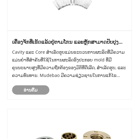
ເຄື່ອງຈັກທີ່ເຮັດແລ້ວຢູ່ຕາມໂກນ ແລະຫຼັກສາມາດປັບປຸງ
ຄວາມຖືກຕ້ອງຂອງການຜະລິດແມ່ພິມ ແລະປະສິດທິພາບ
Cavity ແລະ Core ສໍາເລັດຮູບແມ່ນຂະບວນການຜະລິດທີ່ມີຄວາມ
ການຜະລິດໄດ້ແນວໃດ
ແມ່ນຍໍາທີ່ສໍາຄັນທີ່ໃຊ້ໃນການຜະລິດອົງປະກອບ mold ທີ່ມີ
ຄຸນນະພາບສູງທີ່ມີຄວາມຖືກຕ້ອງຂອງມິຕິທີ່ດີເລີດ, ສໍາເລັດຮູບ, ແລະ
ຄວາມທົນທານ. Mudebao ມີຄວາມຊ່ຽວຊານໃນການແກ້ໄຂ
ເຄື່ອງຈັກແມ່ພິມທີ່ກ້າວຫນ້າ, ສະຫນອງການຢູ່ຕາມໂກນທີ່ເຊື່ອຖືໄດ້
ອ່ານ​ຕື່ມ
ແລະການບໍລິການປຸງແຕ່ງຫຼັກສໍາລັບອຸດສາ......