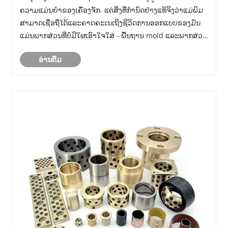
ຄວາມແມ່ນຍໍາຂອງເຄື່ອງຈັກ. ແຕ່ສິ່ງທີ່ກໍານົດຢ່າງແທ້ຈິງວ່າແມ່ພິມ
ສາມາດເຊື່ອຖືໄດ້ແລະຄາດຄະເນເຖິງຊີວິດການອອກແບບຂອງມັນ
ແມ່ນພາກສ່ວນທີ່ບໍ່ມີໃຜເອົາໃຈໃສ່ - ພື້ນຖານ mold ແລະພາກສ່ວນ
ມາດຕະຖານ.
ອ່ານ​ຕື່ມ