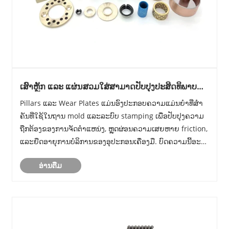
ເສົາຫຼັກ ແລະ ແຜ່ນສວມໃສ່ສາມາດປັບປຸງປະສິດທິພາບ
ຂອງແມ່ພິມ ແລະ ຍືດອາຍຸເຄື່ອງມືໄດ້ແນວໃດ
Pillars ແລະ Wear Plates ແມ່ນອົງປະກອບຄວາມແມ່ນຍໍາທີ່ສໍາ
ຄັນທີ່ໃຊ້ໃນຖານ mold ແລະລະບົບ stamping ເພື່ອປັບປຸງຄວາມ
ຖືກຕ້ອງຂອງການຈັດຕໍາແຫນ່ງ, ຫຼຸດຜ່ອນຄວາມເສຍຫາຍ friction,
ແລະຍືດອາຍຸການບໍລິການຂອງອຸປະກອນເຄື່ອງມື. ບົດ​ຄວາມ​ນີ້​ອະ​ທິ​
ບາຍ​ໂຄງ​ສ້າງ​ຂອງ​ເຂົາ​ເຈົ້າ​, ການ​ຄັດ​ເລືອກ​ອຸ​ປະ​ກອນ​ການ​, ຂະ​ບວນ​
ອ່ານ​ຕື່ມ
ການ​ຜະ​ລິດ​, ......