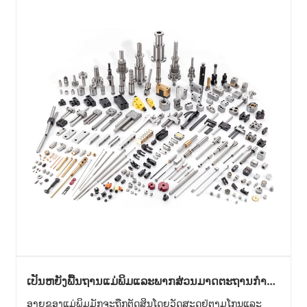
ເປັນຫຍັງພື້ນຖານແມ່ພິມແລະພາກສ່ວນມາດຕະຖານກໍາ
ນົດຊີວິດຂອງແມ່ພິມ?
ອາຍຸຂອງແມ່ພິມມັກຈະຖືກຕັດສິນໂດຍວັດສະດຸຢູ່ຕາມໂກນແລະ