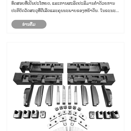
ທົດສອບທີ່ເປັນປະໂຫຍດ, ແລະການຜະລິດປະລິມານຕ່ໍາດ້ວຍການ
ປະຕິບັດວັດສະດຸທີ່ດີເລີດແລະຄຸນນະພາບຂອງຫນ້າດິນ. ໃນຂະນະທີ່
ຜູ້ຜະລິດຊອກຫາວິທີການຜະລິດທີ່ມີຄວາມຍືດຫຍຸ່ນເພີ່ມຂຶ້ນ, ການ
ອ່ານ​ຕື່ມ
ຫລໍ່ urethane ໄດ້ກາຍເປັນທາງເລືອກທີ່ເຊື່ອຖືໄດ......