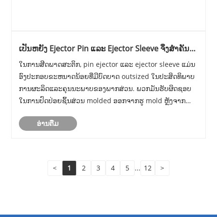
ເປັນຫຍັງ Ejector Pin ແລະ Ejector Sleeve ຈຶ່ງສຳຄັນຕໍ່
ປະສິດທິພາບຂອງແມ່ພິມສີດ ແລະ ອາຍຸຍືນ?
ໃນການສີດພາດສະຕິກ, pin ejector ແລະ ejector sleeve ແມ່ນ
ອົງປະກອບຂະຫນາດນ້ອຍທີ່ມີບົດບາດ outsized ໃນປະສິດທິພາບ
ການຜະລິດແລະຄຸນນະພາບຂອງພາກສ່ວນ. ພວກມັນຮັບຜິດຊອບ
ໃນການປົດປ່ອຍຊິ້ນສ່ວນ molded ອອກຈາກຮູ mold ຫຼັງຈາກ
ແຕ່ລະວົງຈອນ - ຫນ້າທີ່ຕ້ອງໄດ້ຮັບການປະຕິບັດຢ່າງຫນ້າເຊື່ອຖື
ອ່ານ​ຕື່ມ
ຫຼາຍພັນຫຼືແມ້ກະທັ້ງຫຼາຍລ້ານຄັ້ງ. ເຂັມຄັດລອກທີ......
<
1
2
3
4
5
...
12
>