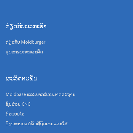
ກ່ຽວກັບພວກເຮົາ
ກ່ຽວກັບ Moldburger
ອຸປະກອນການຜະລິດ
ຜະລິດຕະພັນ
Moldbase ແລະພາກສ່ວນມາດຕະຖານ
ຊິ້ນສ່ວນ CNC
ຕົວແບບໄວ
ອົງປະກອບແມ່ພິມທີ່ຊັດເຈນແລະໃສ່