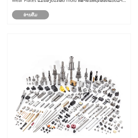
Wear Plates ແມ່ນອົງປະກອບ mold ທີ່ສໍາຄັນທີ່ຖືກອອກແບບມາ
ເພື່ອສະຫນັບສະຫນູນການຊີ້ນໍາທີ່ຊັດເຈນ, ຫຼຸດຜ່ອນ friction, ແລະ
ອ່ານ​ຕື່ມ
ປົກປ້ອງພາກສ່ວນທີ່ສໍາຄັນຈາກຄວາມເສຍຫາຍ......